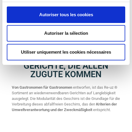
Autoriser tous les cookies
PRAKTISCHES
UND
Autoriser la sélection
UMWELTFREUNDLICHES
DESIGN
:
Utiliser uniquement les cookies nécessaires
WIEDERVERWENDBARE
GERICHTE, DIE ALLEN
ZUGUTE KOMMEN
Von Gastronomen für Gastronomen
entworfen, ist das Re-uz ®
Sortiment an wiederverwendbaren Gerichten auf Langlebigkeit
ausgelegt. Die Modularität des Geschirrs ist die Grundlage für die
Verbreitung dieses abfallfreien Geschirrs, das den
Kriterien der
Umweltverantwortung und der Zweckmäßigkeit
entspricht.