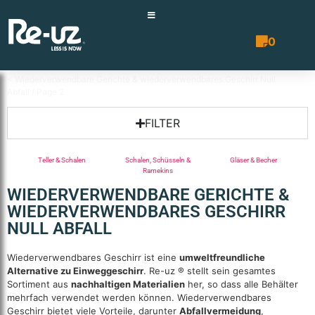
0
Angebotsli
< Wiederverwendbare Gerichte & wiederverwendbares Geschirr Null
Abfall
/ Page 2
FILTER
Teller & Schalen
Schalen, Schüsseln &
Gläser & Becher
Ramekins
WIEDERVERWENDBARE GERICHTE &
WIEDERVERWENDBARES GESCHIRR
NULL ABFALL
Wiederverwendbares Geschirr ist eine
umweltfreundliche
Alternative zu Einweggeschirr
. Re-uz ® stellt sein gesamtes
Sortiment aus
nachhaltigen Materialien
her, so dass alle Behälter
mehrfach verwendet werden können. Wiederverwendbares
Geschirr bietet viele Vorteile, darunter
Abfallvermeidung
,