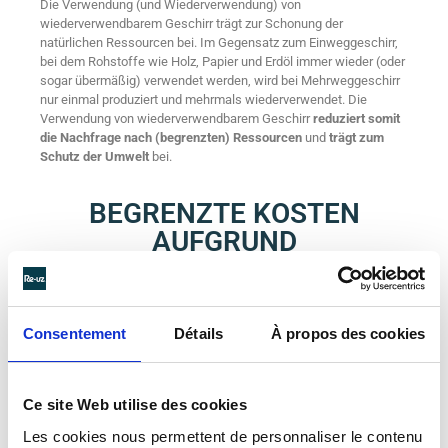
Die Verwendung (und Wiederverwendung) von
wiederverwendbarem Geschirr trägt zur Schonung der
natürlichen Ressourcen bei. Im Gegensatz zum Einweggeschirr,
bei dem Rohstoffe wie Holz, Papier und Erdöl immer wieder (oder
sogar übermäßig) verwendet werden, wird bei Mehrweggeschirr
nur einmal produziert und mehrmals wiederverwendet. Die
Verwendung von wiederverwendbarem Geschirr
reduziert somit
die Nachfrage nach (begrenzten) Ressourcen
und
trägt zum
Schutz der Umwelt
bei.
BEGRENZTE KOSTEN
AUFGRUND
WIEDERKEHRENDER
NUTZUNG
Consentement
Détails
À propos des cookies
Wiederverwendbares Geschirr senkt mittel- und langfristig die
Kosten für die Nutzung. Obwohl Einweggeschirr in der
Anschaffung günstig erscheinen mag, kann seine häufige
Verwendung erhebliche Kosten verursachen. Durch den Erwerb
Ce site Web utilise des cookies
oder die Miete von wiederverwendbarem Geschirr werden die
Les cookies nous permettent de personnaliser le contenu
Kosten erheblich gesenkt und Ressourcen geschont.