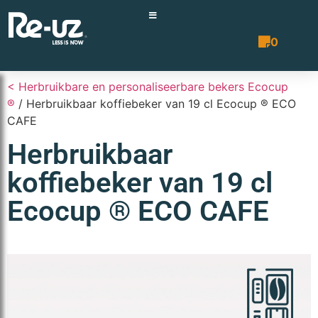
0
Prijsopgave 
< Herbruikbare en personaliseerbare bekers Ecocup
®
/ Herbruikbaar koffiebeker van 19 cl Ecocup ® ECO
CAFE
Herbruikbaar
koffiebeker van 19 cl
Ecocup ® ECO CAFE