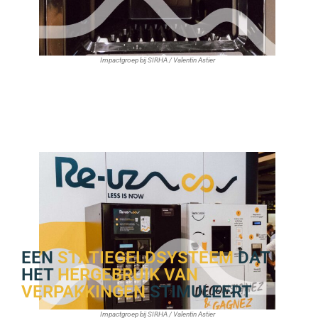
Impactgroep bij SIRHA / Valentin Astier
EEN
STATIEGELDSYSTEEM
DAT
HET
HERGEBRUIK VAN
VERPAKKINGEN
STIMULEERT
Impactgroep bij SIRHA / Valentin Astier