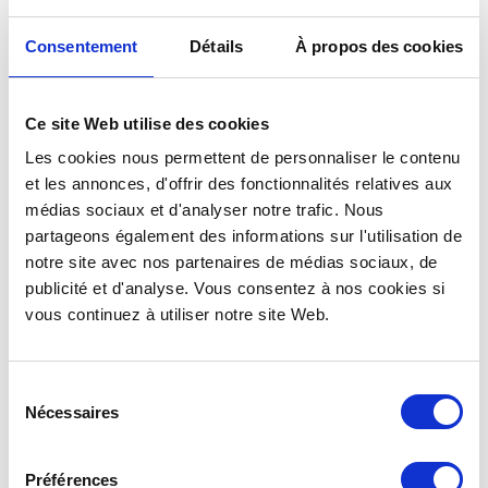
Consentement
Détails
À propos des cookies
Ce site Web utilise des cookies
Les cookies nous permettent de personnaliser le contenu
et les annonces, d'offrir des fonctionnalités relatives aux
médias sociaux et d'analyser notre trafic. Nous
partageons également des informations sur l'utilisation de
BEER UP BEKER 25 CL
notre site avec nos partenaires de médias sociaux, de
HERBRUIKBAAR &
publicité et d'analyse. Vous consentez à nos cookies si
AANPASBAAR : VULLEN VAN
ONDERAF ↑ BUP25
vous continuez à utiliser notre site Web.
Zie details >
Sélection
Nécessaires
du
consentement
De
herbruikbare beker
voor
Préférences