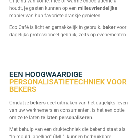
Of je nu van koffie, thee of warme chocolademelk
houdt, je gasten kunnen op een
milieuvriendelijke
manier van hun favoriete drankje genieten.
Eco Café
is licht en gemakkelijk in gebruik.
beker
voor
dagelijks professioneel gebruik, zelfs op evenementen.
EEN HOOGWAARDIGE
PERSONALISATIETECHNIEK VOOR
BEKERS
Omdat je
bekers
deel uitmaken van het dagelijks leven
van uw werknemers en consumenten, is het een optie
om ze te laten
te laten personaliseren
.
Met behulp van een druktechniek die bekend staat als
“In-mould labelling” (IML), kunnen herbruikbare