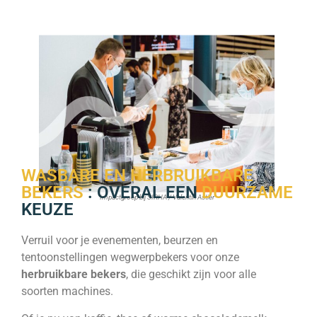
WASBARE EN HERBRUIKBARE
BEKERS
: OVERAL EEN
DUURZAME
Impactgroep bij SIRHA / Valentin Astier
KEUZE
Verruil voor je evenementen, beurzen en
tentoonstellingen wegwerpbekers voor onze
herbruikbare bekers
, die geschikt zijn voor alle
soorten machines.