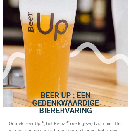
BEER UP : EEN
GEDENKWAARDIGE
BIERERVARING
®
®
Ontdek Beer Up
, het Re-uz
merk gewijd aan bier. Het
is meer dan een assortiment verpakkingen, het is een