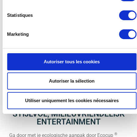
Ze worden geprezen om hun betrouwbaarheid en
voldoen aan alle eisen voor een probleemloos feest. Ze
Statistiques
zijn heel gemakkelijk te hanteren en geven elke tafel
een modern tintje. Het proeven is comfortabel en de
Marketing
aroma’s worden geaccentueerd.
®
Re-uz
wijnglazen >
Autoriser tous les cookies
Autoriser la sélection
EEN ASSORTIMENT
Utiliser uniquement les cookies nécessaires
HERBRUIKBAAR SERVIES VOOR
STIJLVOL, MILIEUVRIENDELIJK
ENTERTAINMENT
®
Ga door met je ecologische aanpak door Ecocup