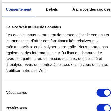
Consentement
Détails
À propos des cookies
EEN SELECTIE ELEGANTE
WIJNGLAZEN VOOR AL JE
Ce site Web utilise des cookies
SPECIALE GELEGENHEDEN
Les cookies nous permettent de personnaliser le contenu et
les annonces, d'offrir des fonctionnalités relatives aux
®
Ons
Ecocup
assortiment
omvat glazen in
médias sociaux et d'analyser notre trafic. Nous partageons
verschillende designs om aan al je behoeften te
également des informations sur l'utilisation de notre site
voldoen.
avec nos partenaires de médias sociaux, de publicité et
d'analyse. Vous consentez à nos cookies si vous continuez
Voor uw feesten en feestelijke gelegenheden hebben
à utiliser notre site Web.
®
we een selectie aanpasbare Ecocup
bekers
ontwikkeld, speciaal ontworpen voor wijn. Dit is een
verzameling elegante glazen met steel die er geweldig
Sélection
uitzien op je meest gedistingeerde recepties. Deze
Nécessaires
du
afwasbare, herbruikbare glazen van polypropyleen
consentement
combineren de elegantie van glas met de sterkte en
lichtheid van plastic.
Préférences