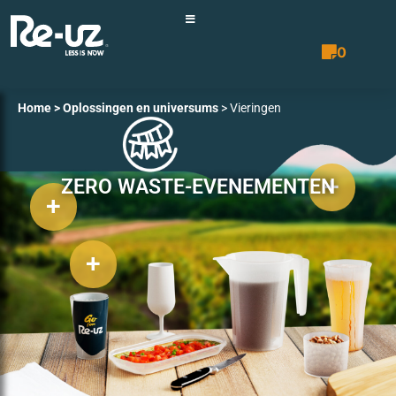
0
Prijsopgave 
+
+
Home
>
Oplossingen en universums
> Vieringen
+
+
ZERO WASTE-EVENEMENTEN
+
+