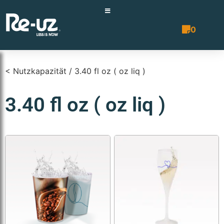
0
Angebotsli
< Nutzkapazität / 3.40 fl oz ( oz liq )
3.40 fl oz ( oz liq )