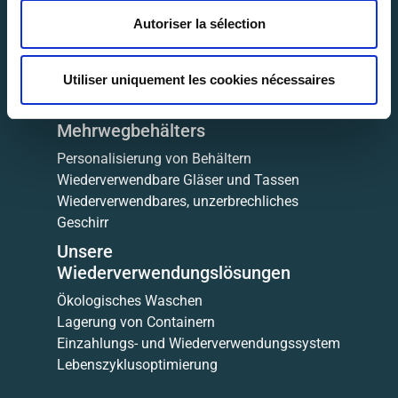
Wer sind wir?
Autoriser la sélection
Unser Kundenservice
Veranstaltungen
Utiliser uniquement les cookies nécessaires
Firmen
Gewerbliches Catering
Mehrwegbehälters
Personalisierung von Behältern
Wiederverwendbare Gläser und Tassen
Wiederverwendbares, unzerbrechliches
Geschirr
Unsere
Wiederverwendungslösungen
Ökologisches Waschen
Lagerung von Containern
Einzahlungs- und Wiederverwendungssystem
Lebenszyklusoptimierung