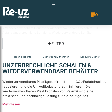
0
Angebotsli
< Wiederverwendbare Gerichte & wiederverwendbares Geschirr Null
Abfall
/ Unzerbrechliche Schalen & Wiederverwendbare Behälter
FILTER
Platten & Tabletts
Becher zum Mitnehmen
Ecocup ® Becher
UNZERBRECHLICHE SCHALEN &
WIEDERVERWENDBARE BEHÄLTER
Wiederverwendbares Plastikgeschirr hilft, den CO₂-Fußabdruck zu
reduzieren und die Umweltbelastung zu minimieren. Die
wiederverwendbaren Plastikschalen von Re-uz® sind eine
praktische und nachhaltige Lösung für die heutige Zeit.
Mehr lesen