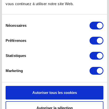
RÉEMPLOYÉS
vous continuez à utiliser notre site Web.
Les bols réemployables ont été pensés par les restaurateurs
pour les restaurateurs … Dans le respect le plus scrupuleux de
l’environnement. A l’inverse des contenants jetables, ils peuvent
Sélection
être réutilisés plusieurs fois, réduisant ainsi considérablement
Nécessaires
leur impact environnemental.
du
consentement
Re-uz ® propose l’achat ou la location de contenants
réemployables. Ces deux dispositifs s’inscrivent dans la boucle
Préférences
vertueuse du réemploi : consommer le contenu et non plus le
contenu et le contenant.
Statistiques
Marketing
Autoriser tous les cookies
Autoriser la sélection