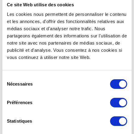
Ce site Web utilise des cookies
Les cookies nous permettent de personnaliser le contenu
et les annonces, d'offrir des fonctionnalités relatives aux
médias sociaux et d'analyser notre trafic. Nous
partageons également des informations sur l'utilisation de
notre site avec nos partenaires de médias sociaux, de
publicité et d'analyse. Vous consentez à nos cookies si
ENTDECKEN >
vous continuez à utiliser notre site Web.
des Getränkeausschanks...
für eine spielerische und eigenständige Art
Sélection
die
Freilufthotellerie
! Entscheiden Sie sich
Nécessaires
du
unzerbrechlichen Kunststoffbehältern für
consentement
Entdecken Sie eine große Auswahl an
Ich bin ein Manager eines Campingplatzes
Préférences
Statistiques