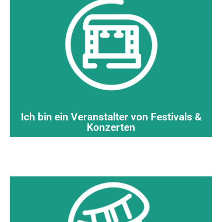
ENTDECKEN >
Musikveranstaltungen
.
pfandpflichtige Behälter für
große
Bewegung an: wiederverwendbare und
Schließen Sie sich der Null-Abfall-
Ich bin ein Veranstalter von Festivals &
Konzerten
ENTDECKEN >