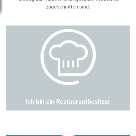
zugeschnitten sind.
ENTDECKEN >
geeignet ist.
Catering
vor Ort
oder
zum Mitnehmen
wiederverwendbares Geschirr, das für das
Wählen Sie unzerbrechliches und
Ich bin ein Restaurantbesitzer