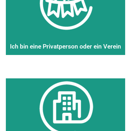
Schritt zur Wiederverwendung...
kleinen oder großen Kreis, machen Sie den
wiederverwendbaren Behältern
: ob im
durch eine große Auswahl an
Begrenzen Sie den einmaligen Gebrauch
Ich bin eine Privatperson oder ein Verein
ENTDECKEN >
die auf
Ihre Struktur zugeschnitten
sind.
Behälter, Sammel- und Waschlösungen,