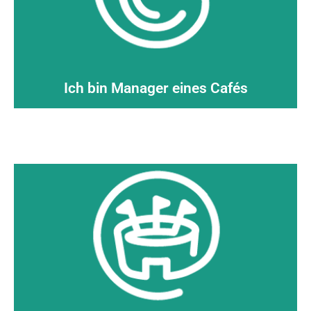
Cup Netzwerk und das allgemeine
Heißgetränke. Entdecken Sie das Billie
wiederverwendbaren Behältern
für
unzerbrechlichen und
Entdecken Sie eine große Auswahl an
Ich bin Manager eines Cafés
ENTDECKEN >
Sportwettkämpfen...
Snackbehältern
für den Einsatz bei
Auswahl an Getränke- und
Sie den Abfall! Entdecken Sie eine große