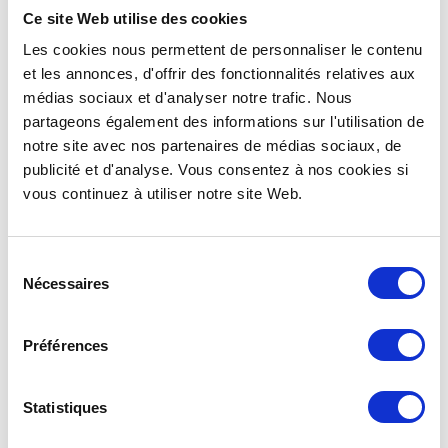
UMWELTFREUNDLICHEN
Ce site Web utilise des cookies
WEINGLÄSERN AUS
Les cookies nous permettent de personnaliser le contenu
KUNSTSTOFF
et les annonces, d'offrir des fonctionnalités relatives aux
médias sociaux et d'analyser notre trafic. Nous
Verbinden Sie Eleganz, Bequemlichkeit, Ästhetik, Raffinesse und
partageons également des informations sur l'utilisation de
Praktikabilität…
notre site avec nos partenaires de médias sociaux, de
publicité et d'analyse. Vous consentez à nos cookies si
Die Re-uz ® Weingläser sind
aus einem Stück thermisch
vous continuez à utiliser notre site Web.
geformt
. Dieses Design bietet keine Rippen oder schwer
zugänglichen Ecken. So kann jedes Glas problemlos gespült
werden: Keine Rückstände können sich in irgendeiner Ritze
festsetzen. Aufgrund ihrer
Temperaturbeständigkeit
können sie
Sélection
in der Spülmaschine gereinigt werden (privat, semi-professionell
Nécessaires
du
oder über
industrielle
Spülmaschinen).
consentement
Die Weingläser sind aus einem einzigen Material gefertigt. Sie
Préférences
sind daher vollständig
wiederverwertbar
(nachdem sie mehrere
hundert Mal verwendet wurden).
Statistiques