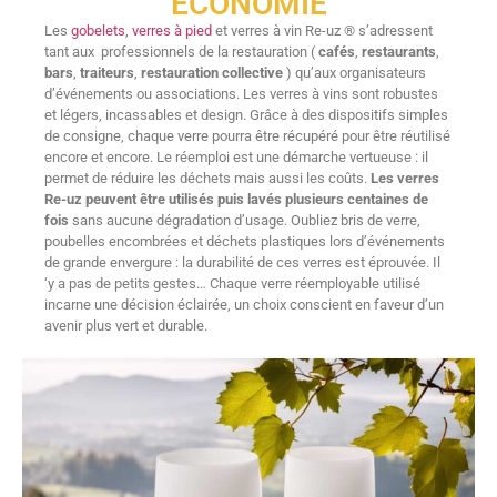
ÉCONOMIE
Les
gobelets
,
verres à pied
et verres à vin Re-uz ® s’adressent
tant aux professionnels de la restauration (
cafés
,
restaurants
,
bars
,
traiteurs
,
restauration collective
) qu’aux organisateurs
d’événements ou associations. Les verres à vins sont robustes
et légers, incassables et design. Grâce à des dispositifs simples
de consigne, chaque verre pourra être récupéré pour être réutilisé
encore et encore. Le réemploi est une démarche vertueuse : il
permet de réduire les déchets mais aussi les coûts.
Les verres
Re-uz peuvent être utilisés puis lavés plusieurs centaines de
fois
sans aucune dégradation d’usage. Oubliez bris de verre,
poubelles encombrées et déchets plastiques lors d’événements
de grande envergure : la durabilité de ces verres est éprouvée. Il
‘y a pas de petits gestes… Chaque verre réemployable utilisé
incarne une décision éclairée, un choix conscient en faveur d’un
avenir plus vert et durable.