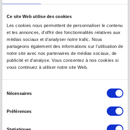
Ce site Web utilise des cookies
PERSONALISIERBARE 90 CL
ECOCUP ® 12 CL
Les cookies nous permettent de personnaliser le contenu
BECHER – ECOCUP ® ECO
SEKTGLÄSER,
et les annonces, d'offrir des fonctionnalités relatives aux
100
WIEDERVERWENDBAR UND
PERSONALISIERBAR
médias sociaux et d'analyser notre trafic. Nous
Siehe Einzelheiten >
partageons également des informations sur l'utilisation de
Siehe Einzelheiten >
notre site avec nos partenaires de médias sociaux, de
publicité et d'analyse. Vous consentez à nos cookies si
vous continuez à utiliser notre site Web.
Sélection
Nécessaires
du
consentement
Préférences
Statistiques