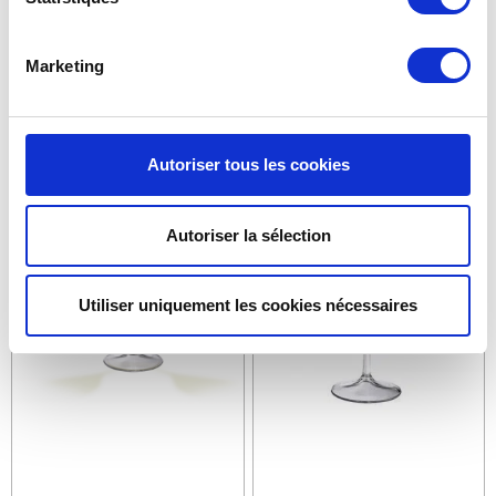
WIEDERVERWENDBARE UND
GROSSE WEINGLÄSER 60 CL E
Marketing
PERSONALISIERBARE 1,5 L
COCUP ® ECO BALLON R
ECOCUP ® KARAFEN
OSE
Siehe Einzelheiten >
Siehe Einzelheiten >
Autoriser tous les cookies
Autoriser la sélection
Utiliser uniquement les cookies nécessaires