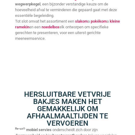
wegwerpkegel
, een bijzonder verstandige keuze om de
hoeveelheid afval te verminderen die gepaard gaat met deze
essentiële begeleiding.
Tot slot omvat het assortiment een
slakom
a
pokékom
a
kleine
ramekin
en een
noedelbox
elk ontworpen om specifieke
gerechten te presenteren, voor een uiterst gerichte
meeneemservice.
HERSLUITBARE VETVRIJE
BAKJES MAKEN HET
GEMAKKELIJK OM
AFHAALMAALTIJDEN TE
VERVOEREN
Re-uz®
mobiel servies
onderscheidt zich door zijn