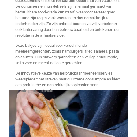
duurzaamheid
en biedt
restauranthouders
tal van voordelen.
De containers en hun deksels zijn allemaal gemaakt van
herbruikbare food-grade kunststof, waardoor ze zeer goed
bestand zijn tegen vaak wassen en dus gemakkelijk te
onderhouden zijn. Ze zijn onbreekbaar en vetvrij, verbeteren
de klantervaring door hun betrouwbaarheid en betekenen een
revolutie in de afhaalservice.
Deze bakjes zijn ideaal voor verschillende
meeneemgerechten, zoals hamburgers, friet, salades, pasta
en sauzen. Hun ontwerp garandeert een veilige consumptie,
zelfs voor de meest delicate gerechten.
De innovatieve keuze van herbruikbaar meeneemservies
weerspiegelt het streven naar duurzame consumptie en biedt
een praktische en aantrekkelijke oplossing voor
cateringprofessionals.