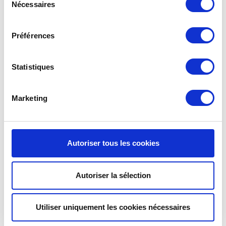
Nécessaires
du
consentement
Préférences
DEKSEL VOOR KLEINE
POKÉ BOWL DEKSEL | PURE
HERBRUIKBARE KOM | KIO
POKE BOWL DEKSEL
Statistiques
A1C
Zie details >
Zie details >
Marketing
1
2
→
Autoriser tous les cookies
Autoriser la sélection
Utiliser uniquement les cookies nécessaires