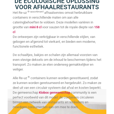
DE ECOLOGISCHE OPLOSSING
VOOR AFHAALRESTAURANTS
®-assortiment
Het Re-uz
afhaalservies omvat herbruikbare
containers in verschillende maten om aan alle
cateringbehoeften te voldoen. Deze modellen variëren in
grootte van
mini 8 cl
voor sauzen tot de royale diepte van
158
cl
De ontwerpen zijn verkrijgbaar in verschillende stijlen, van
gebogen en afgerond tot vierkant, en bieden een moderne,
functionele esthetiek.
De schaaltjes, bakjes en schalen zijn allemaal voorzien van
even stevige deksels om de inhoud te beschermen tijdens het
transport. Zo maken ze eten onderweg gemakkelijker en
veiliger.
®
Alle Re-uz
containers kunnen worden gerestitueerd, zodat
ze kunnen worden geretourneerd en hergebruikt. Zo maken ze
deel uit van een circulair systeem dat afval en kosten beperkt.
De gemeenschap
Kiobox gemeenschap
community is een
perfect voorbeeld van dit model: de containers circuleren
binnen een netwerk van restaurants en winkeliers en
moedigen consumenten aan om mee te doen.