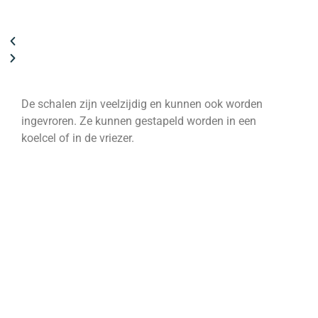
De schalen zijn veelzijdig en kunnen ook worden
De ba
ingevroren. Ze kunnen gestapeld worden in een
opnie
koelcel of in de vriezer.
worde