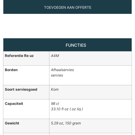
TOEVOEGEN AAN OFFERTE
FUNCTIES
Referentie Re uz
A4M
Borden
Afhaalservies
servies
Soort serviesgoed
Kom
Capaciteit
98 cl
33.10 fl oz ( oz liq )
Gewicht
5.29 oz, 150 gram