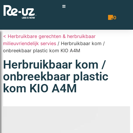
0
Prijsopgave 
< Herbruikbare gerechten & herbruikbaar
milieuvriendelijk servies
/ Herbruikbaar kom /
onbreekbaar plastic kom KIO A4M
Herbruikbaar kom /
onbreekbaar plastic
kom KIO A4M