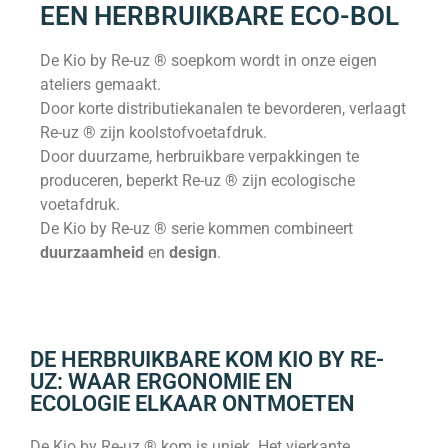
EEN HERBRUIKBARE ECO-BOL
De Kio by Re-uz ® soepkom wordt in onze eigen
ateliers gemaakt.
Door korte distributiekanalen te bevorderen, verlaagt
Re-uz ® zijn koolstofvoetafdruk.
Door duurzame, herbruikbare verpakkingen te
produceren, beperkt Re-uz ® zijn ecologische
voetafdruk.
De Kio by Re-uz ® serie kommen combineert
duurzaamheid
en
design
.
DE HERBRUIKBARE KOM KIO BY RE-
UZ: WAAR ERGONOMIE EN
ECOLOGIE ELKAAR ONTMOETEN
De Kio by Re-uz ® kom is uniek. Het vierkante,