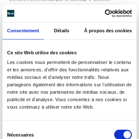
“Laten we afvalproductie voorkomen”: Kio by Re-uz ®
kommen kunnen eenvoudig worden ingezet dankzij
kant-en-klare verhuursystemen.
Consentement
Détails
À propos des cookies
Ce site Web utilise des cookies
Les cookies nous permettent de personnaliser le contenu
et les annonces, d'offrir des fonctionnalités relatives aux
médias sociaux et d'analyser notre trafic. Nous
partageons également des informations sur l'utilisation de
notre site avec nos partenaires de médias sociaux, de
De verhuurservice neemt veel van de beperkingen weg
publicité et d'analyse. Vous consentez à nos cookies si
die gepaard gaan met het organiseren van
vous continuez à utiliser notre site Web.
evenementen. Re-uz ® zorgt voor alle logistiek en
organiseert het transport van de containers naar de
locatie. De Re-uz ® teams kunnen je helpen bij het
Sélection
opzetten van borg-/beveiligingssystemen. Aan het
Nécessaires
du