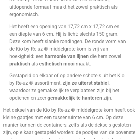
uitlopende formaat maakt het zowel praktisch als
ergonomisch.
Het heeft een opening van 17,72 cm x 17,72 cm en
een diepte van 6 cm. Hij is licht: slechts 150 gram.
Deze kom heeft slanke rondingen. De ronde vorm van
de Kio by Re-uz ® middelgrote kom is vrij van
hoekigheid: een
harmonie van lijnen
die hem zowel
praktisch
als
esthetisch mooi
maakt.
Gestapeld op elkaar of op andere schotels uit het Kio
by Re-uz ® assortiment,
zijn ze uiterst stabiel
,
waardoor ze gemakkelijk te verplaatsen zijn bij het
opdienen en zeer
gemakkelijk te hanteren
zijn.
Het deksel van de Kio by Re-uz ® middelgrote kom heeft ook
D
kleine gaatjes met een tussenruimte van 6 cm. Op deze
o
manier kunnen de containers, zelfs als de deksels gesloten
D
zijn, op elkaar gestapeld worden: de pootjes van de bovenste
m