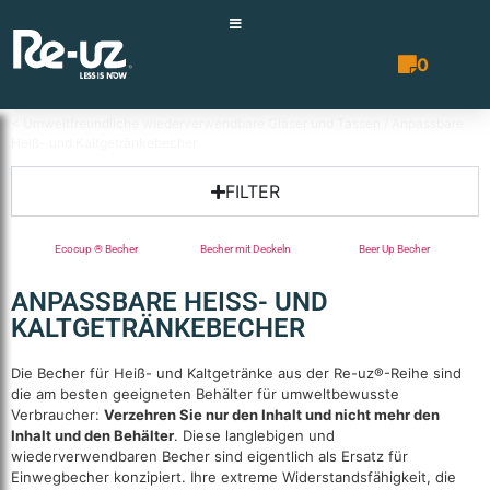
0
Angebotsli
< Umweltfreundliche wiederverwendbare Gläser und Tassen
/ Anpassbare
Heiß- und Kaltgetränkebecher
FILTER
Ecocup ® Becher
Becher mit Deckeln
Beer Up Becher
ANPASSBARE HEISS- UND K
ALTGETRÄNKEBECHER
Die Becher für Heiß- und Kaltgetränke aus der Re-uz®-Reihe sind
die am besten geeigneten Behälter für umweltbewusste
Verbraucher:
Verzehren Sie nur den Inhalt und nicht mehr den
Inhalt und den Behälter
. Diese langlebigen und
wiederverwendbaren Becher sind eigentlich als Ersatz für
Einwegbecher konzipiert. Ihre extreme Widerstandsfähigkeit, die