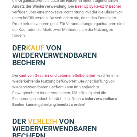
die
Organisatoren
als auch die
Nutzer
in einem
tugendhaften
Ansatz der Wiederverwendung
. Die
Beer Up by Re-uz ® Becher
verfügen über eine innovative Vorrichtung, mit der die Gläser von
unten befüllt werden. So verhindern sie, dass das Fass beim
Druckbetrieb verloren geht. Für Veranstaltungsorganisatoren sind
der Kauf oder die Miete zwei Methoden, um die Nutzung zu
fördern.
DER
KAUF
VON
WIEDERVERWENDBAREN
BECHERN
Der
Kauf von Geschirr und Lebensmittelbehältern
wird für eine
wiederkehrende Nutzung befürwortet. Die Anschaffung von
wiederverwendbaren Bechern kann im Vergleich zu
Einwegbechern teurer erscheinen. Mittelfristig sind die
Einsparungen jedoch beträchtlich. Denn
wiederverwendbare
Becher können jahrelang benutzt werden
!
DER
VERLEIH
VON
WIEDERVERWENDBAREN
BECHERN