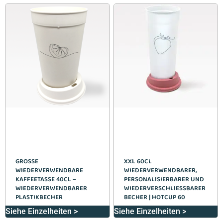
GROSSE W
XXL 60CL
IEDERVERWENDBARE K
WIEDERVERWENDBARER,
AFFEETASSE 40CL – W
PERSONALISIERBARER UND
IEDERVERWENDBARER P
WIEDERVERSCHLIESSBARER B
LASTIKBECHER
ECHER | HOTCUP 60
Siehe Einzelheiten >
Siehe Einzelheiten >