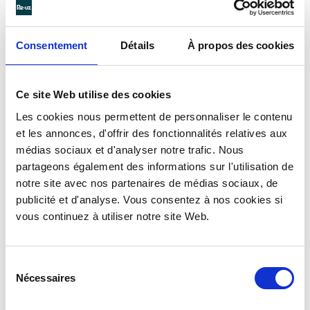
erzeugten Abfalls erheblich
.
Consentement
Détails
À propos des cookies
WARUM SIND RE-UZ ®
Ce site Web utilise des cookies
BECHER
NACHHALTIG
UND
UMWELTFREUNDLICH
?
Les cookies nous permettent de personnaliser le contenu
et les annonces, d'offrir des fonctionnalités relatives aux
médias sociaux et d'analyser notre trafic. Nous
Re-uz ® bietet eine große Auswahl an Kunststoffgläsern sowie
Tassenbechern. Es werden verschiedene Formate angeboten,
partageons également des informations sur l'utilisation de
um den unterschiedlichen Servierweisen und Getränkearten
notre site avec nos partenaires de médias sociaux, de
gerecht zu werden.
publicité et d'analyse. Vous consentez à nos cookies si
Jeder Becher wird aus
einem Stück
gefertigt. Dieses Verfahren
vous continuez à utiliser notre site Web.
verleiht dem Behälter eine
extreme Festigkeit
.
Jeder Becher wird aus
einem einzigen Material
hergestellt. Das
Mono-Material, das für die Herstellung verwendet wird, ist eine
Sélection
Kunststofflegierung namens Polypropylen. Dieser verfügt über
Nécessaires
eine extreme Widerstandsfähigkeit gegen
mechanische Stöße
,
du
Temperaturschocks
und
Abnutzung
.
consentement
Jeder Becher kann gewaschen werden, damit er