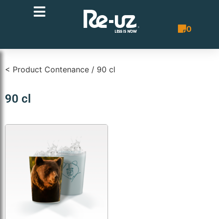
0
Bon de co
< Product Contenance / 90 cl
90 cl