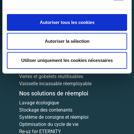
Rapport d’impact
Hélène Noesmoen x Re-uz
Équipe cycliste
Autoriser tous les cookies
Nos dispositifs clients
Événementiel
Autoriser la sélection
Entreprise
Restauration commerciale
Contenants réemployables
Utiliser uniquement les cookies nécessaires
Personnalisation de contenants
Verres et gobelets réutilisables
Vaisselle incassable réemployable
Nos solutions de réemploi
Lavage écologique
Stockage des contenants
Système de consigne et réemploi
Optimisation du cycle de vie
Re-uz for ETERNITY