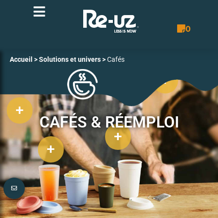
0
Bon de co
Accueil
>
Solutions et univers
>
Cafés
+
+
+
CAFÉS & RÉEMPLOI
+
+