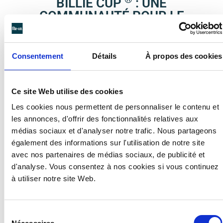
BILLIE CUP
: UNE
COMMUNAUTÉ POUR LE
RÉEMPLOI
Plus qu’une gamme de tasses réemployables, c’est une
Consentement
Détails
À propos des cookies
véritable communauté qui s’est formée autour de Billie
®
Cup
. Dotées d’un couvercle sécurisé, les
gobelets
pour boissons chaudes
sont destinés à être emportées
Ce site Web utilise des cookies
dans le cadre d’une consommation nomade.
Les cookies nous permettent de personnaliser le contenu et
La mise en place d’un système de réseau est alors
les annonces, d'offrir des fonctionnalités relatives aux
apparue évidente. Nul besoin de retourner dans le
médias sociaux et d'analyser notre trafic. Nous partageons
même café pour rendre sa tasse consignée, il est
également des informations sur l'utilisation de notre site
possible de la déposer auprès d’un autre commerçant
avec nos partenaires de médias sociaux, de publicité et
de la communauté. Ainsi, après avoir dégusté sa
d'analyse. Vous consentez à nos cookies si vous continuez
boisson dans son mug Billie, il n’est pas nécessaire de
à utiliser notre site Web.
faire demi-tour pour récupérer sa consigne. C’est une
manière innovante de créer du lien et de favoriser les
Sélection
échanges entre les commerçants et leur clientèle.