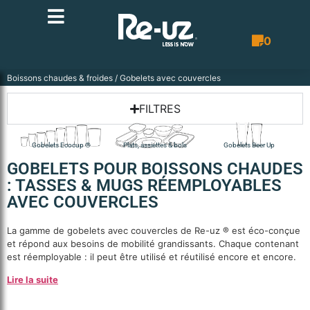
0
Bon de co
Boissons chaudes & froides
/ Gobelets avec couvercles
FILTRES
Gobelets Ecocup ®
Plats, assiettes & bols
Gobelets Beer Up
GOBELETS POUR BOISSONS CHAUDES
: TASSES & MUGS RÉEMPLOYABLES
AVEC COUVERCLES
La gamme de gobelets avec couvercles de Re-uz ® est éco-conçue
et répond aux besoins de mobilité grandissants. Chaque contenant
est réemployable : il peut être utilisé et réutilisé encore et encore.
Lire la suite