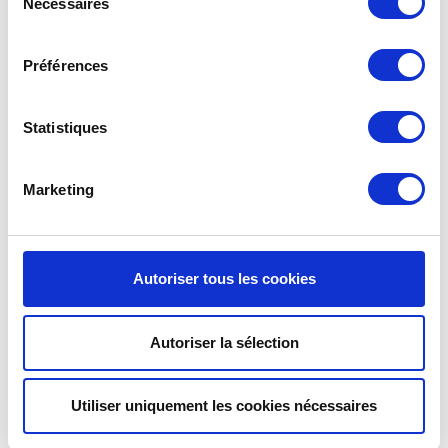
Nécessaires
du
consentement
Préférences
Statistiques
Marketing
Autoriser tous les cookies
DES TASSES À CAFÉ
Autoriser la sélection
NOMADES 100% MADE-
IN-FRANCE
Utiliser uniquement les cookies nécessaires
La gamme « Hotcup » est fabriquée dans nos propres ateliers