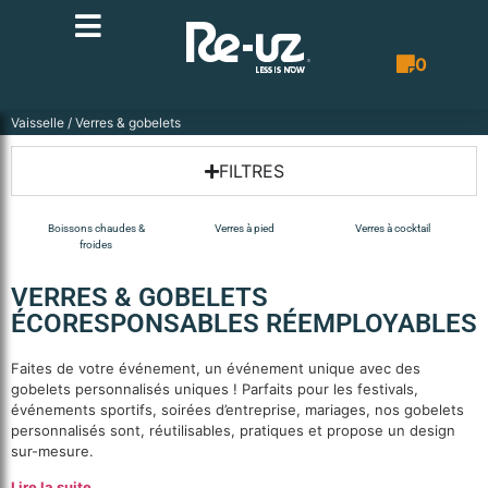
0
Bon de co
Vaisselle
/ Verres & gobelets
FILTRES
Boissons chaudes &
Verres à pied
Verres à cocktail
froides
VERRES & GOBELETS
ÉCORESPONSABLES RÉEMPLOYABLES
Faites de votre événement, un événement unique avec des
gobelets personnalisés uniques ! Parfaits pour les festivals,
événements sportifs, soirées d’entreprise, mariages, nos gobelets
personnalisés sont, réutilisables, pratiques et propose un design
sur-mesure.
Lire la suite