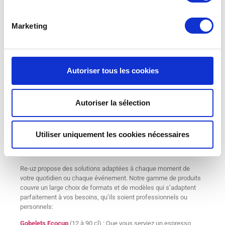
Marketing
Autoriser tous les cookies
Autoriser la sélection
UNE GAMME COMPLÈTE DE
Utiliser uniquement les cookies nécessaires
GOBELETS PERSONNALISÉS POUR
RÉPONDRE À VOS BESOINS
Re-uz propose des solutions adaptées à chaque moment de
votre quotidien ou chaque événement. Notre gamme de produits
couvre un large choix de formats et de modèles qui s’adaptent
parfaitement à vos besoins, qu’ils soient professionnels ou
personnels:
Gobelets Ecocup
(12 à 90 cl) : Que vous serviez un espresso