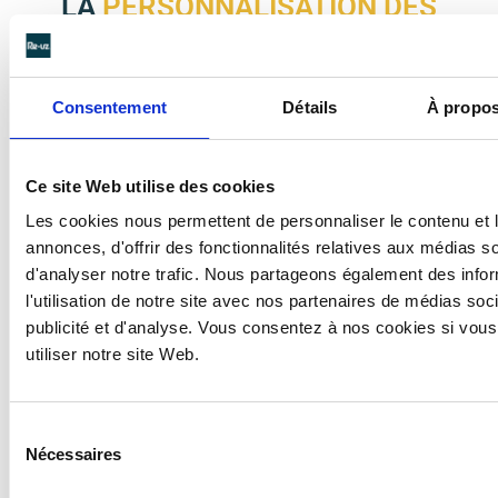
LA
PERSONNALISATION DES
GOBELETS
POUR DES
SOUVENIRS ANCRÉS
Consentement
Détails
À propos
Organisez des
fêtes d’école
hautes en couleur avec la
personnalisation des gobelets
et des
carafes
. Nos
méthodes d’impression permettent d’intégrer le visuel
Ce site Web utilise des cookies
de votre choix sur le contenant et d’ajouter une touche
festive et mémorable. IML, sérigraphie ou impression
Les cookies nous permettent de personnaliser le contenu et 
digitale, chacune de nos techniques offre un rendu
annonces, d'offrir des fonctionnalités relatives aux médias s
haute qualité qui résiste aux lavages répétés et aux
d'analyser notre trafic. Nous partageons également des info
usages intensifs. Une
personnalisation
à partir du logo
l'utilisation de notre site avec nos partenaires de médias soc
de
l’établissement
ou de créations des
élèves
renforce
publicité et d'analyse. Vous consentez à nos cookies si vous
l’esprit de communauté et aide à développer des
utiliser notre site Web.
souvenirs durables.
Personnalisés
, les
gobelets
constituent un élément de
Sélection
décoration de l’événement à part entière. Ils sont
Nécessaires
du
présents sur les photos et rappellent les moments de
consentement