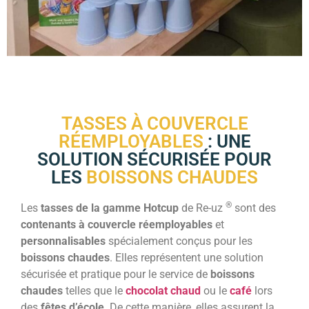
TASSES À COUVERCLE
RÉEMPLOYABLES
: UNE
SOLUTION SÉCURISÉE POUR
LES
BOISSONS CHAUDES
®
Les
tasses de la gamme Hotcup
de Re-uz
sont des
contenants à couvercle réemployables
et
personnalisables
spécialement conçus pour les
boissons chaudes
. Elles représentent une solution
sécurisée et pratique pour le service de
boissons
chaudes
telles que le
chocolat chaud
ou le
café
lors
des
fêtes d’école
. De cette manière, elles assurent la