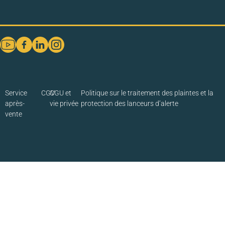
Service
CGV
CGU et
Politique sur le traitement des plaintes et la
après-
vie privée
protection des lanceurs d’alerte
vente
Étape
1
de
3,