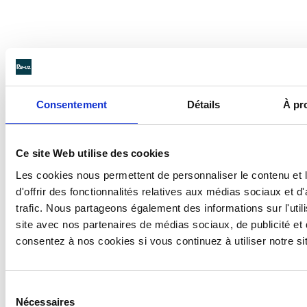
RE-UZ ® AU CŒUR D'UNE
OFFRE GLOBALE
Consentement
Détails
À pr
Nous regroupons l’ensemble de nos activités
réemploi sous une nouvelle entité :
Re-uz
®.
Ce site Web utilise des cookies
Grâce à notre savoir-faire, nos clients se voient
Les cookies nous permettent de personnaliser le contenu et
désormais proposer une
offre globale
et lisible,
d'offrir des fonctionnalités relatives aux médias sociaux et d
allant de l’écoconception de nos produits à leur
trafic. Nous partageons également des informations sur l'utili
recyclage en passant par leur réutilisation. Avec
site avec nos partenaires de médias sociaux, de publicité et
eux, nous nous inscrivons ainsi de plain-pied dans
consentez à nos cookies si vous continuez à utiliser notre s
les principes de l’économie circulaire
.
La mission que nous nous sommes fixée nous
passionne. Les défis que nous avons à relever nous
Sélection
stimulent. Bien plus qu’une activité, c’est cet
Nécessaires
du