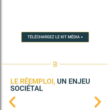
Vous souhaitez
en savoir plus
sur nous
et les solutions que nous proposons ?
TÉLÉCHARGEZ LE KIT MÉDIA >
LE RÉEMPLOI,
UN ENJEU
SOCIÉTAL
E DOSSIER COMPLET EN PDF >
TÉLÉCHARGEZ LE D