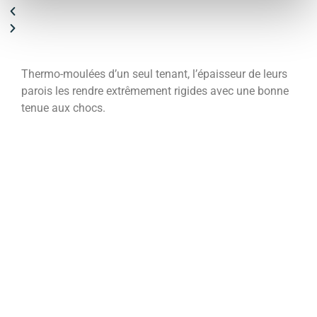
es
Thermo-moulées d’un seul tenant, l’épaisseur de leurs
Les a
Ce
parois les rendre extrêmement rigides avec une bonne
en po
tenue aux chocs.
mono-
recyc