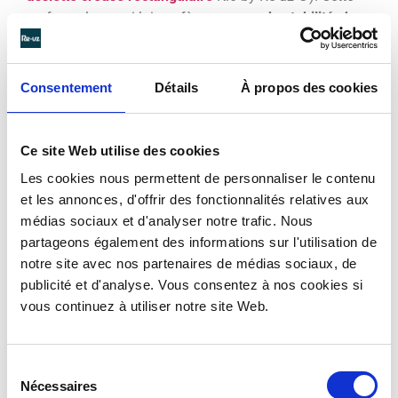
surface plane qui lui confère une
grande stabilité
. 4
petits pieds de 2 mm réhausse l’assiette. 6
centimètres les séparent en largeur, 18 centimètres
les séparent en longueur.
Consentement
Détails
À propos des cookies
Le couvercle associé à cette barquette Kio by Re-uz ®
présente de petits orifices espacés aux mêmes
Ce site Web utilise des cookies
dimensions que les pieds. Ainsi, mêmes couvercles
Les cookies nous permettent de personnaliser le contenu
fermés, les contenants peuvent être superposés : les
et les annonces, d'offrir des fonctionnalités relatives aux
pieds du contenant supérieur s’encastrent dans les
médias sociaux et d'analyser notre trafic. Nous
ergots du couvercle inférieur. Empilés, leur stabilité
partageons également des informations sur l'utilisation de
est extrême
notre site avec nos partenaires de médias sociaux, de
Superposés et imbriqués, les déplacements sont simplifiés
L
publicité et d'analyse. Vous consentez à nos cookies si
au pic du service : une stabilité hors du commun pour plus
c
vous continuez à utiliser notre site Web.
de réactivité. Comme toutes assiettes usuelles, ces dernières
c
sont empilables.
Sélection
Nécessaires
du