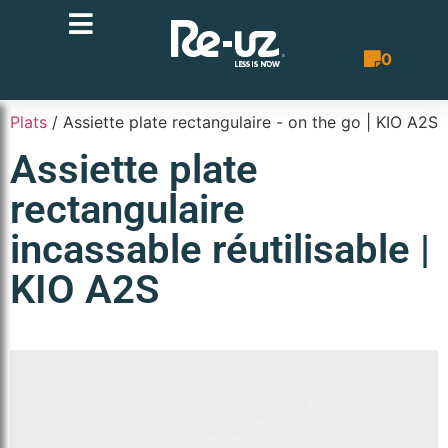
0
Bon de co
Plats
/ Assiette plate rectangulaire - on the go | KIO A2S
Assiette plate
rectangulaire
incassable réutilisable |
KIO A2S