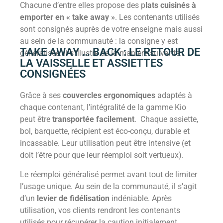
Chacune d’entre elles propose des p
lats cuisinés à
emporter en « take away »
. Les contenants utilisés
sont consignés auprès de votre enseigne mais aussi
au sein de la communauté : la consigne y est
TAKE AWAY … BACK : LE RETOUR DE
généralisée. Il s’illustre de la manière suivante…
LA VAISSELLE ET ASSIETTES
CONSIGNÉES
Grâce à ses
couvercles ergonomiques
adaptés à
chaque contenant, l’intégralité de la gamme Kio
peut être
transportée facilement
. Chaque assiette,
bol, barquette, récipient est éco-conçu, durable et
incassable. Leur utilisation peut être intensive (et
doit l’être pour que leur réemploi soit vertueux).
Le réemploi généralisé permet avant tout de limiter
l’usage unique. Au sein de la communauté, il s’agit
d’un
levier de fidélisation
indéniable. Après
utilisation, vos clients rendront les contenants
utilisés pour récupérer la caution initialement