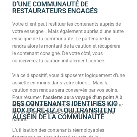
D’UNE COMMUNAUTÉ DE
RESTAURATEURS ENGAGÉS
Votre client peut restituer les contenants auprès de
votre enseigne… Mais également auprès d’une autre
enseigne de la communauté. Le partenaire lui
rendra alors le montant de la caution et récupérera
le contenant consigné. De votre côté, vous
conserverez la caution initialement confiée.
Via ce dispositif, vous disposerez logiquement d’une
assiette en moins dans votre stock … Mais la
caution non rendue sera conservée par vos soins.
Pour résumer,
l’assiette aura voyagé d’un point A à
DES CONTENANTS IDENTIFIÉS KIO
un point B
au sein du réseau et aucun contenant ne
BOX BY RE-UZ ® QUI TRANSITENT
remplira les poubelles ou n’aura été jeté dans la
AU SEIN DE LA COMMUNAUTÉ
nature.
L’utilisation des contenants réemployables