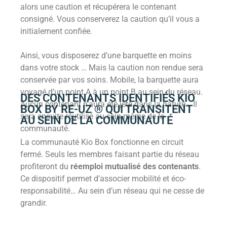
alors une caution et récupérera le contenant
consigné. Vous conserverez la caution qu’il vous a
initialement confiée.
Ainsi, vous disposerez d’une barquette en moins
dans votre stock … Mais la caution non rendue sera
conservée par vos soins. Mobile, la barquette aura
voyagé d’un point A à un point B au sein du réseau.
DES CONTENANTS IDENTIFIÉS KIO
Aucun contenant n’aura été jeté dans la nature… Il
BOX BY RE-UZ ® QUI TRANSITENT
sera ensuite réutilisé au sein même de la
AU SEIN DE LA COMMUNAUTÉ
communauté.
La communauté Kio Box fonctionne en circuit
fermé. Seuls les membres faisant partie du réseau
profiteront du
réemploi mutualisé des contenants
.
Ce dispositif permet d’associer mobilité et éco-
responsabilité… Au sein d’un réseau qui ne cesse de
grandir.