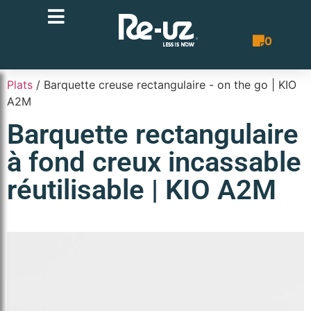
0
Bon de co
Plats
/ Barquette creuse rectangulaire - on the go | KIO
A2M
Barquette rectangulaire
à fond creux incassable
réutilisable | KIO A2M