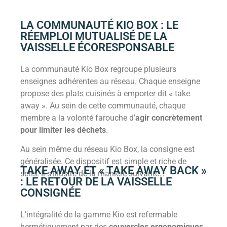
LA COMMUNAUTÉ KIO BOX : LE
RÉEMPLOI MUTUALISÉ DE LA
VAISSELLE ÉCORESPONSABLE
La communauté Kio Box regroupe plusieurs
enseignes adhérentes au réseau. Chaque enseigne
propose des plats cuisinés à emporter dit « take
away ». Au sein de cette communauté, chaque
membre a la volonté farouche d’
agir concrètement
pour limiter les déchets
.
Au sein même du réseau Kio Box, la consigne est
généralisée. Ce dispositif est simple et riche de
TAKE AWAY ET « TAKE AWAY BACK »
sens. Il s’illustre de la manière suivante…
: LE RETOUR DE LA VAISSELLE
CONSIGNÉE
L’intégralité de la gamme Kio est refermable
hermétiquement par des
couvercles ergonomiques