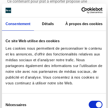
Ce contenant pour plat à emporter propose une
ouverture de 23,72 cm x 11,52 cm pour une
profondeur de 6,00 cm. Il est léger : 180 grammes
uniquement. Il ne présente aucune forme anguleuse :
Consentement
Détails
À propos des cookies
tout en rondeur, il affiche une
harmonie des lignes
assumée
. Cette barquette est à la fois pratique et
esthétique.
Ce site Web utilise des cookies
Le fond du contenant est plat : 21 cm x 8,60 cm
Les cookies nous permettent de personnaliser le contenu
(similaire au fond de la petite assiette rectangulaire
et les annonces, d'offrir des fonctionnalités relatives aux
Kio by Re-uz ®). Cette surface plane qui lui confère
médias sociaux et d'analyser notre trafic. Nous
une grande stabilité. Ce contenant est surélevé de 4
partageons également des informations sur l'utilisation de
petits pieds de 2 mm. 6 centimètres les séparent en
notre site avec nos partenaires de médias sociaux, de
largeur, 18 centimètres les séparent en longueur.
publicité et d'analyse. Vous consentez à nos cookies si
vous continuez à utiliser notre site Web.
Le couvercle associé à cette barquette Kio by Re-uz ®
présente de petits orifices espacés aux mêmes
dimensions que les pieds. Ainsi, mêmes couvercles
Sélection
fermés, les contenants peuvent être superposés : les
Nécessaires
du
pieds du contenant supérieur s’encastrent dans les