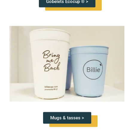
Gobelets Ecocup ® >
Mugs & tasses >