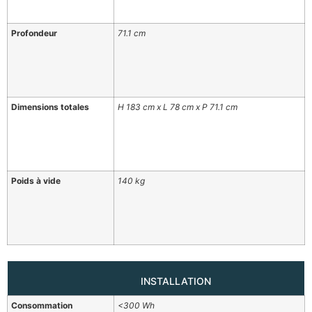
Profondeur
71.1 cm
Dimensions totales
H 183 cm x L 78 cm x P 71.1 cm
Poids à vide
140 kg
INSTALLATION
Consommation
<300 Wh