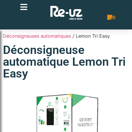
0
Bon de co
Déconsigneuses automatiques
/ Lemon Tri Easy
Déconsigneuse
automatique Lemon Tri
Easy