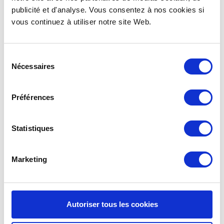
contraire, un aspect voyant.
publicité et d'analyse. Vous consentez à nos cookies si
vous continuez à utiliser notre site Web.
La machine s’occupe de récupérer les
contenants
réemployables
de vos utilisateurs et de leur rendre la
consigne
selon les options sélectionnées… le tout sans
Sélection
faire de bruit.
Nécessaires
du
consentement
Préférences
Statistiques
Marketing
Autoriser tous les cookies