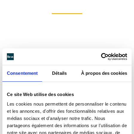
UN AUTOMATE
DISCRET
ET
PASSE-PARTOUT
Consentement
Détails
À propos des cookies
La
déconsigneuse
EASY de Lemon Tri constitue une
addition judicieuse à tout lieu de consommation.
Grâce à sa petite taille, elle pourra se loger partout,
Ce site Web utilise des cookies
même les espaces les plus restreints. Nul besoin de
Les cookies nous permettent de personnaliser le contenu
prévoir une zone dédiée, cet
automate
peut
et les annonces, d'offrir des fonctionnalités relatives aux
simplement s’ajouter à votre espace détente, restaurant
médias sociaux et d'analyser notre trafic. Nous
ou coin café. Son habillage est d’ailleurs
partageons également des informations sur l'utilisation de
personnalisable, pour encore plus de discrétion ou au
notre site avec nos partenaires de médias sociaux, de