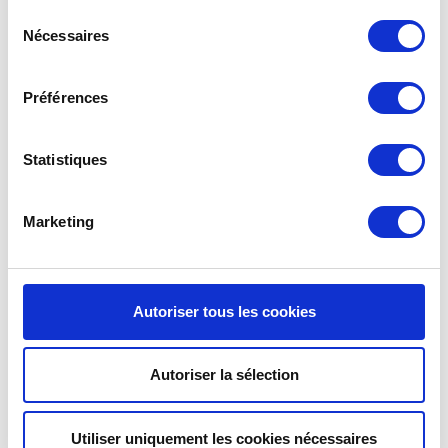
Sélection
Nécessaires
du
consentement
Préférences
Statistiques
Marketing
Autoriser tous les cookies
GAMME PURE : DES
Autoriser la sélection
CONTENANTS À EMPORTER
FONCTIONNELS ET
Utiliser uniquement les cookies nécessaires
ESTHÉTIQUES