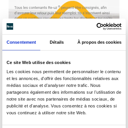
®
Tous les contenants Re-uz
peuvent être consignés, afin
d’assurer leur retour puis leur réemploi. Ils s’inscrivent ainsi
dans un système circulaire qui limite les déchets et les coûts.
La communauté
Kiobox
illustre parfaitement ce modèle : les
contenants circulent au sein d’un réseau de restaurateurs et
commerçants, encourageant l’engagement des
consommateurs.
Consentement
Détails
À propos des cookies
Ce site Web utilise des cookies
Les cookies nous permettent de personnaliser le contenu
et les annonces, d'offrir des fonctionnalités relatives aux
médias sociaux et d'analyser notre trafic. Nous
partageons également des informations sur l'utilisation de
notre site avec nos partenaires de médias sociaux, de
publicité et d'analyse. Vous consentez à nos cookies si
vous continuez à utiliser notre site Web.