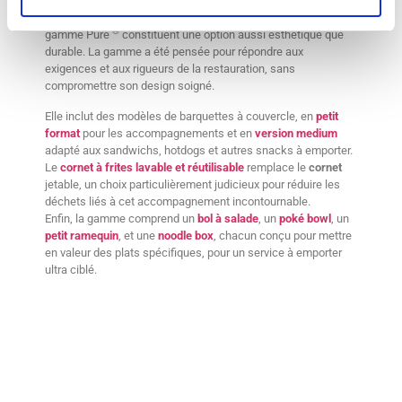
Parmi les contenants pour la vente à emporter, ceux de la
®
gamme Pure
constituent une option aussi esthétique que
durable. La gamme a été pensée pour répondre aux
exigences et aux rigueurs de la restauration, sans
compromettre son design soigné.
Elle inclut des modèles de barquettes à couvercle, en
petit
format
pour les accompagnements et en
version medium
adapté aux sandwichs, hotdogs et autres snacks à emporter.
Le
cornet à frites lavable et réutilisable
remplace le
cornet
jetable, un choix particulièrement judicieux pour réduire les
déchets liés à cet accompagnement incontournable.
Enfin, la gamme comprend un
bol à salade
, un
poké bowl
, un
petit ramequin
, et une
noodle box
, chacun conçu pour mettre
en valeur des plats spécifiques, pour un service à emporter
ultra ciblé.